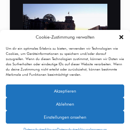
Cookie-Zustimmung verwalten
Um dir ein optimales Erlebnis zu bieten, verwenden wir Technologien wie
Cookies, um Geräteinformationen zu speichern und/oder darauf
zuzugreifen. Wenn du diesen Technologien zustimmst, können wir Daten wie
das Surfverhalten oder eindeutige IDs auf dieser Website verarbeiten. Wenn
du deine Zustimmung nicht erteilst oder zurückziehst, können bestimmte
Merkmale und Funktionen beeinträchtigt werden.
Akzeptieren
© 2026 Betheme by
Muffin group
| All Rights
Ablehnen
Reserved | Powered by
WordPress
Einstellungen ansehen
Datenschutzerklärung
Datenschutzerklärung
Impressum