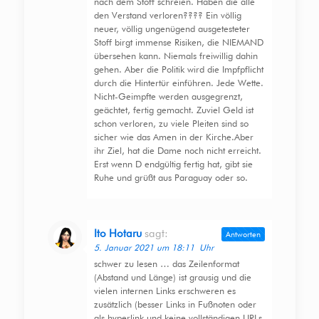
nach dem Stoff schreien. Haben die alle
den Verstand verloren???? Ein völlig
neuer, völlig ungenügend ausgetesteter
Stoff birgt immense Risiken, die NIEMAND
übersehen kann. Niemals freiwillig dahin
gehen. Aber die Politik wird die Impfpflicht
durch die Hintertür einführen. Jede Wette.
Nicht-Geimpfte werden ausgegrenzt,
geächtet, fertig gemacht. Zuviel Geld ist
schon verloren, zu viele Pleiten sind so
sicher wie das Amen in der Kirche.Aber
ihr Ziel, hat die Dame noch nicht erreicht.
Erst wenn D endgültig fertig hat, gibt sie
Ruhe und grüßt aus Paraguay oder so.
Ito Hotaru
sagt:
Antworten
5. Januar 2021 um 18:11 Uhr
schwer zu lesen … das Zeilenformat
(Abstand und Länge) ist grausig und die
vielen internen Links erschweren es
zusätzlich (besser Links in Fußnoten oder
als hyperlink und keine vollständigen URLs