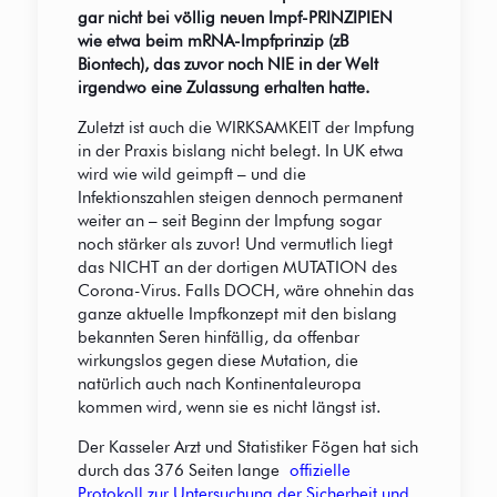
gar nicht bei völlig neuen Impf-PRINZIPIEN
wie etwa beim mRNA-Impfprinzip (zB
Biontech), das zuvor noch NIE in der Welt
irgendwo eine Zulassung erhalten hatte.
Zuletzt ist auch die WIRKSAMKEIT der Impfung
in der Praxis bislang nicht belegt. In UK etwa
wird wie wild geimpft – und die
Infektionszahlen steigen dennoch permanent
weiter an – seit Beginn der Impfung sogar
noch stärker als zuvor! Und vermutlich liegt
das NICHT an der dortigen MUTATION des
Corona-Virus. Falls DOCH, wäre ohnehin das
ganze aktuelle Impfkonzept mit den bislang
bekannten Seren hinfällig, da offenbar
wirkungslos gegen diese Mutation, die
natürlich auch nach Kontinentaleuropa
kommen wird, wenn sie es nicht längst ist.
Der Kasseler Arzt und Statistiker Fögen hat sich
durch das 376 Seiten lange
offizielle
Protokoll zur Untersuchung der Sicherheit und