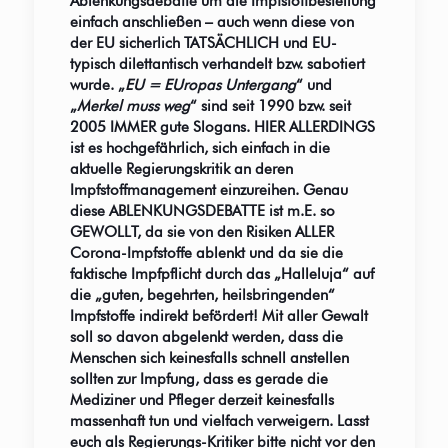
Ablenkungsdebatte um die Impfstoffbestellung
einfach anschließen – auch wenn diese von
der EU sicherlich TATSÄCHLICH und EU-
typisch dilettantisch verhandelt bzw. sabotiert
wurde. „
EU = EUropas Untergang
“ und
„
Merkel muss weg
“ sind seit 1990 bzw. seit
2005 IMMER gute Slogans. HIER ALLERDINGS
ist es hochgefährlich, sich einfach in die
aktuelle Regierungskritik an deren
Impfstoffmanagement einzureihen. Genau
diese ABLENKUNGSDEBATTE ist m.E. so
GEWOLLT, da sie von den Risiken ALLER
Corona-Impfstoffe ablenkt und da sie die
faktische Impfpflicht durch das „Halleluja“ auf
die „guten, begehrten, heilsbringenden“
Impfstoffe indirekt befördert! Mit aller Gewalt
soll so davon abgelenkt werden, dass die
Menschen sich keinesfalls schnell anstellen
sollten zur Impfung, dass es gerade die
Mediziner und Pfleger derzeit keinesfalls
massenhaft tun und vielfach verweigern. Lasst
euch als Regierungs-Kritiker bitte nicht vor den