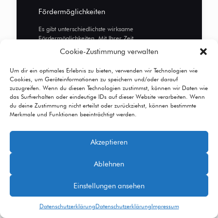
Fördermöglichkeiten
Es gibt unterschiedlichste wirksame
Fördermöglichkeiten. Mit Ihrer Zeit,
Aufmerksamkeit oder auch Geld kann viel erreicht
Cookie-Zustimmung verwalten
werden. Auch mit initiativen Ideen kommen Sie
gerne auf mich zu.
Um dir ein optimales Erlebnis zu bieten, verwenden wir Technologien wie
Cookies, um Geräteinformationen zu speichern und/oder darauf
zuzugreifen. Wenn du diesen Technologien zustimmst, können wir Daten wie
das Surfverhalten oder eindeutige IDs auf dieser Website verarbeiten. Wenn
Spendenmöglichkeiten
du deine Zustimmung nicht erteilst oder zurückziehst, können bestimmte
Merkmale und Funktionen beeinträchtigt werden.
Bank-Überweisung
PayPal-Überweisung
Akzeptieren
Ablehnen
Einstellungen ansehen
Datenschutzerklärung
Datenschutzerklärung
Impressum