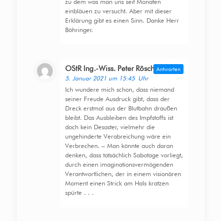
zu dem was man uns seit Monaten
einbläuen zu versucht. Aber mit dieser
Erklärung gibt es einen Sinn. Danke Herr
Böhringer.
OStR Ing.-Wiss. Peter Rösch
sagt:
Antworten
5. Januar 2021 um 15:45 Uhr
Ich wundere mich schon, dass niemand
seiner Freude Ausdruck gibt, dass der
Dreck erstmal aus der Blutbahn draußen
bleibt. Das Ausbleiben des Impfstoffs ist
doch kein Desaster, vielmehr die
ungehinderte Verabreichung wäre ein
Verbrechen. – Man könnte auch daran
denken, dass tatsächlich Sabotage vorliegt,
durch einen imaginationsvermögenden
Verantwortlichen, der in einem visionären
Moment einen Strick am Hals kratzen
spürte . . .