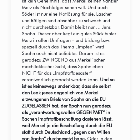
ist kein Geheimnis, dass Merkel keinen Kanzler
Merz als Nachfolger sehen will. Und auch
Söder ist nur eine Notlösung für sie. Laschet
und Röttgen sind absehbar zu schwach und
nicht durchsetzbar. Damit bleibt nur … Jens
Spahn. Dieser aber liegt ein gutes Stück hinter
Merz in allen Umfragen – und bislang bzw.
speziell durch das Thema „Impfen“ wird
Spahn auch nicht beliebter. Darum ist es
geradezu ZWINGEND aus Merkel´scher
machttaktischer Sicht, dass Spahn eben
NICHT für das „Impfstoffdesaster“
verantwortlich gemacht werden kann.
Und so
ist es keineswegs undenkbar, dass sie selbst
den Leak jenes angeblich von Merkel
erzwungenen Briefs von Spahn an die EU
ZUGELASSEN hat, der Spahn nun geradezu
als „verantwortungsvollen GEGENPART“ in
Sachen Impfstoffbeschaffung dastehen lässt,
weil Merkel ja die Beschaffung durch die EU
statt durch Deutschland „gegen den Willen
von Spahn“ durchgesetzt habe.
Oder in den