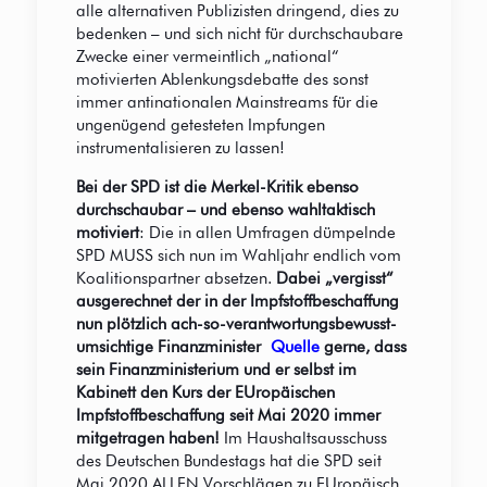
alle alternativen Publizisten dringend, dies zu
bedenken – und sich nicht für durchschaubare
Zwecke einer vermeintlich „national“
motivierten Ablenkungsdebatte des sonst
immer antinationalen Mainstreams für die
ungenügend getesteten Impfungen
instrumentalisieren zu lassen!
Bei der SPD ist die Merkel-Kritik ebenso
durchschaubar – und ebenso wahltaktisch
motiviert
: Die in allen Umfragen dümpelnde
SPD MUSS sich nun im Wahljahr endlich vom
Koalitionspartner absetzen.
Dabei „vergisst“
ausgerechnet der in der Impfstoffbeschaffung
nun plötzlich ach-so-verantwortungsbewusst-
umsichtige Finanzminister
Quelle
gerne, dass
sein Finanzministerium und er selbst im
Kabinett den Kurs der EUropäischen
Impfstoffbeschaffung seit Mai 2020 immer
mitgetragen haben!
Im Haushaltsausschuss
des Deutschen Bundestags hat die SPD seit
Mai 2020 ALLEN Vorschlägen zu EUropäisch