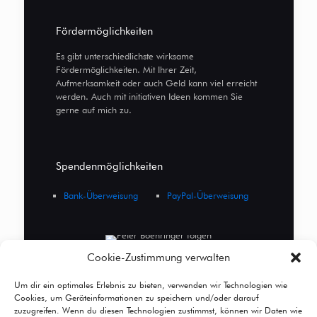
Fördermöglichkeiten
Es gibt unterschiedlichste wirksame
Fördermöglichkeiten. Mit Ihrer Zeit,
Aufmerksamkeit oder auch Geld kann viel erreicht
werden. Auch mit initiativen Ideen kommen Sie
gerne auf mich zu.
Spendenmöglichkeiten
Bank-Überweisung
PayPal-Überweisung
Cookie-Zustimmung verwalten
Um dir ein optimales Erlebnis zu bieten, verwenden wir Technologien wie
Cookies, um Geräteinformationen zu speichern und/oder darauf
zuzugreifen. Wenn du diesen Technologien zustimmst, können wir Daten wie