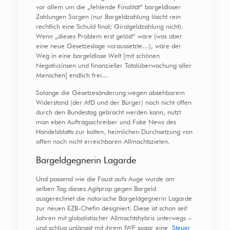
vor allem um die „fehlende Finalität“ bargeldloser
Zahlungen Sorgen (nur Bargeldzahlung löscht rein
rechtlich eine Schuld final; Giralgeldzahlung nicht).
Wenn „dieses Problem erst gelöst“ wäre (was aber
eine neue Gesetzeslage voraussetzte…), wäre der
Weg in eine bargeldlose Welt [mit schönen
Negativzinsen und finanzieller Totalüberwachung aller
Menschen] endlich frei…
Solange die Gesetzesänderung wegen absehbarem
Widerstand (der AfD und der Bürger) noch nicht offen
durch den Bundestag gebracht werden kann, nutzt
man eben Auftragsschreiber und Fake News des
Handelsblatts zur kalten, heimlichen Durchsetzung von
offen noch nicht erreichbaren Allmachtszielen.
Bargeldgegnerin Lagarde
Und passend wie die Faust aufs Auge wurde am
selben Tag dieses Agitprop gegen Bargeld
ausgerechnet die notorische Bargeldgegnerin Lagarde
zur neuen EZB-Chefin designiert. Diese ist schon seit
Jahren mit globalistischer Allmachtshybris unterwegs –
und schlug unlängst mit ihrem IWF sogar eine
Steuer