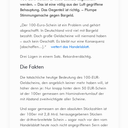
werden. – Das ist eine völlig aus der Luft gegriffene
Behauptung. Das Gegenteil ist richtig. – Plumpe
Stimmungsmache gegen Bargeld.
„Der 100-Euro-Schein ist ein Problem und gehört
abgeschafft. In Deutschland wird viel mit Bargeld
bezahlt. Doch große Geldscheine will niemand haben
– auch kein Geschäft. Es bleibt nur eine Konsequenz
[abschaffen…].“
wettert das Handelsblatt.
Drei Lügen in einem Satz. Rekordverdächtig.
Die Fakten
Die tatsächliche heutige Bedeutung des 100-EUR-
Geldscheins, den angeblich keiner mehr haben will, ist
höher denn je: Nur knapp hinter dem 50 EUR-Schein
ist der 100er gemessen am Nominalwertumlauf der
mit Abstand zweitwichtigste aller Scheine.
Und sogar gemessen an den absoluten Stückzahlen ist
der 100er mit 2,8 Mrd. herausgegebenen Stücken
der drittverbreitetste Schein – sogar noch vor den vom
Handelsblatt heute noch nicht angegriffenen 5ern oder