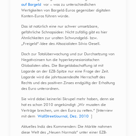
auf Bargeld
vor – was zu unterschiedlichen
Wertigkeiten von Bargeld-Euros gegenüber digitalen
Konten-Euros führen würde.
Das ist natürlich eine nur schwer umsetzbare,
gefährliche Schnapsidee: Nicht zufällig gibt es hier
Ähnlichkeiten zur uralten Schwundgeld- bzw.
„Freigeld“-Idee des Altsozialisten Silvio Gesell.
Doch zur Totalüberwachung und zur Durchsetzung von
Negativzinsen tun die hyperkeynesianistischen
Globalisten alles. Die Bargeldabschaffung ist mit
Lagarde an der EZB-Spitze nur eine Frage der Zeit.
Lagarde wird die jahrtausendealte Herrschaft des
Rechts und des positiven Zinses endgültig der Erhaltung
des Euro unterordnen.
Sie wird dabei keinerlei Skrupel mehr haben, denn sie
hat es schon 2010 angekündigt: „Wir mussten die
Verträge brechen, um den Euro zu retten.“ [Interview
mit dem
WallStreetJournal, Dez. 2010
]
Aktuelles Indiz des Kommenden: Die Märkte nahmen
diese Welt des „Neuen Normals“ unter einer EZB-