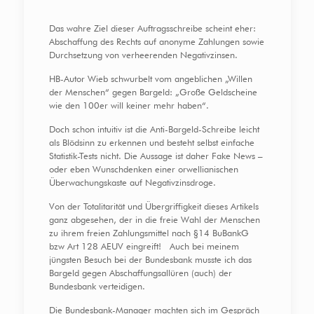
Das wahre Ziel dieser Auftragsschreibe scheint eher:
Abschaffung des Rechts auf anonyme Zahlungen sowie
Durchsetzung von verheerenden Negativzinsen.
HB-Autor Wieb schwurbelt vom angeblichen „Willen
der Menschen“ gegen Bargeld: „Große Geldscheine
wie den 100er will keiner mehr haben“.
Doch schon intuitiv ist die Anti-Bargeld-Schreibe leicht
als Blödsinn zu erkennen und besteht selbst einfache
Statistik-Tests nicht. Die Aussage ist daher Fake News –
oder eben Wunschdenken einer orwellianischen
Überwachungskaste auf Negativzinsdroge.
Von der Totalitarität und Übergriffigkeit dieses Artikels
ganz abgesehen, der in die freie Wahl der Menschen
zu ihrem freien Zahlungsmittel nach §14 BuBankG
bzw Art 128 AEUV eingreift! Auch bei meinem
jüngsten Besuch bei der Bundesbank musste ich das
Bargeld gegen Abschaffungsallüren (auch) der
Bundesbank verteidigen.
Die Bundesbank-Manager machten sich im Gespräch