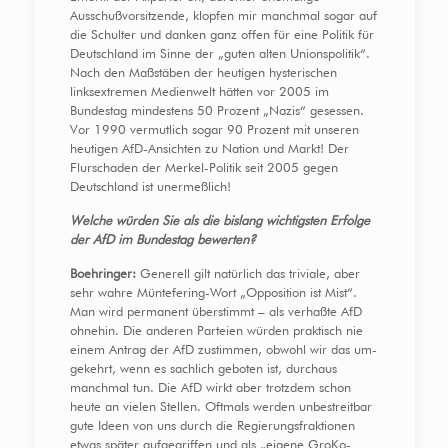
Ausschußvorsitzende, klopfen mir manchmal sogar auf
die Schulter und danken ganz offen für eine Politik für
Deutschland im Sinne der „guten alten Unionspolitik“.
Nach den Maßstäben der heutigen hysterischen
linksextremen Medienwelt hätten vor 2005 im
Bundestag mindestens 50 Prozent „Nazis“ gesessen.
Vor 1990 vermutlich sogar 90 Prozent mit unseren
heutigen AfD-Ansichten zu Nation und Markt! Der
Flurschaden der Merkel-Politik seit 2005 gegen
Deutschland ist unermeßlich!
Welche würden Sie als die bislang wichtigsten Erfolge
der AfD im Bundestag bewerten?
Boehringer:
Generell gilt natürlich das triviale, aber
sehr wahre Müntefering-Wort „Opposition ist Mist“.
Man wird permanent überstimmt – als verhaßte AfD
ohnehin. Die anderen Parteien würden praktisch nie
einem Antrag der AfD zustimmen, obwohl wir das um-
gekehrt, wenn es sachlich geboten ist, durchaus
manchmal tun. Die AfD wirkt aber trotzdem schon
heute an vielen Stellen. Oftmals werden unbestreitbar
gute Ideen von uns durch die Regierungsfraktionen
etwas später aufgegriffen und als „eigene GroKo-