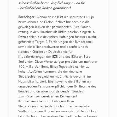
seine kalkulier-baren Verpflichtungen und für
unkalkulierbare Risiken gewappnet?
Boehringer:
Genau deshalb ist die schwarze Null ja
heute schon eine Fiktion: Scholz hat noch nie die
gewaltigen Risiken der permanenten Euro-Dauer-
rettung in den Haushalt als Risiko-position eingestellt.
Dazu zählen die deutschen Haftungen für stark ausfall-
gefährdete Target-2-Forderungen der Bundesbank
sowie die billionenschweren und ebenfalls hoch
riskanten Garantien Deutschlands für
Kreditforderungen der EZB und des ESM an Euro-
Südländer. Diese Werte steigen pro Jahr um mehrere
100 Milliarden Euro. Eines Tages wird es hier zu
hohen Ausfällen kommen, die der deutsche
Steuerzahler begleichen muß. Nichts davon ist im
Haushalt antizipiert. Ebensowenig die Billionen an
ungedeckten Pensionsverpflichtungen für Beamte des
Bundes und an absehbar steigenden Bundes-
zuschüssen zur gesetzlichen Renten-und
Krankenversicherung. Trotz gewaltiger
Steuereinnahmen in der noch immer besten aller
Welten für einen Bundesfinanzminister ist Deutschland
bilanztechnisch bei seriöser Buchhaltung heute bereits