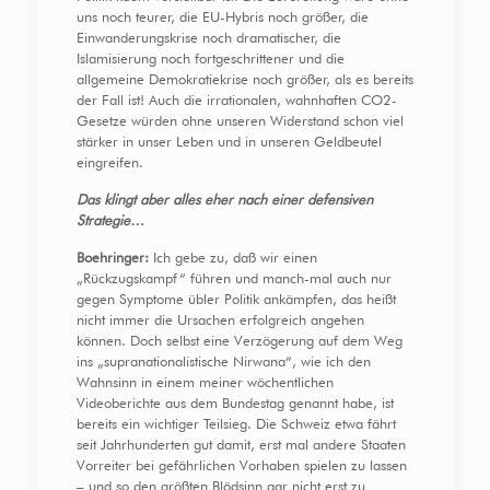
uns noch teurer, die EU-Hybris noch größer, die
Einwanderungskrise noch dramatischer, die
Islamisierung noch fortgeschrittener und die
allgemeine Demokratiekrise noch größer, als es bereits
der Fall ist! Auch die irrationalen, wahnhaften CO2-
Gesetze würden ohne unseren Widerstand schon viel
stärker in unser Leben und in unseren Geldbeutel
eingreifen.
Das klingt aber alles eher nach einer defensiven
Strategie…
Boehringer:
Ich gebe zu, daß wir einen
„Rückzugskampf“ führen und manch-mal auch nur
gegen Symptome übler Politik ankämpfen, das heißt
nicht immer die Ursachen erfolgreich angehen
können. Doch selbst eine Verzögerung auf dem Weg
ins „supranationalistische Nirwana“, wie ich den
Wahnsinn in einem meiner wöchentlichen
Videoberichte aus dem Bundestag genannt habe, ist
bereits ein wichtiger Teilsieg. Die Schweiz etwa fährt
seit Jahrhunderten gut damit, erst mal andere Staaten
Vorreiter bei gefährlichen Vorhaben spielen zu lassen
– und so den größten Blödsinn gar nicht erst zu