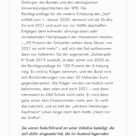
Geld-gier des Bundes und den ideologischen
Umverteilungsschlachten der SPD. Die
Rechtsgrundlage für die weitere Erhebung des „Soli“
entfällt zum 1. Januar 2020, dennoch will die GroKo
ihn erst 2021 und auch nur zur Hälfte abschaffen.
Entgegen dem entweder ahnungs-losen oder
vernebelnden Nachplappern der Mainstream-Medien
– „90 Prozent der Solizahler zahlen diese Steuer von
2021 an nicht mehr“ – soll sich das Soli-aufkommen
dann nur halbieren. Da der sogenannte „Solidarpakt
II“ Ende 2019 ausläuft, ist aber schon von 2020 an
die Rechtsgrundlage für 100 Prozent der Erhebung
weg. Es wird zu Klagen kommen, und der Bund wird
sich Rückforderungen von über 50 Milliarden Euro
gegenübersehen. Die Kläger werden vermutlich recht
bekommen, aber eben erst nach 2021 – und dann
interessiert es Olaf Scholz nicht mehr. Er wird dann
ganz sicher kein Finanzminister mehr sein. Er weiß
das natürlich, und so lebt der „ehrbare Hamburger
Kaufmann“ schon lange nach dem Motto „Nach mir
die Sintflut“.
Sie waren federführend an einer Initiative beteiligt, die
sich dafür eingesetzt hat, die im Ausland lagernden