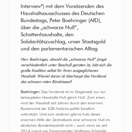
Interview*) mit dem Vorsitzenden des
Haushaltsausschusses des Deutschen
Bundestags, Peter Boehringer (AfD),
über die „schwarze Null“,
Schattenhaushalte, den
Solidaritätszuschlag, unser Staatsgold
und den parlamentarischen Alltag
Herr Boehringer, obwohl die „schwarze Null“ jüngst
verschiedentlich unter Beschuß geraten ist, lobt sich die
große Koalition selbst für ihren ausgeglichenen
Haushalt. Wieviel daran ist überhaupt das Verdienst
des schwarz-roten Bündnisses?
Boehringer:
Das Verdienst ist im Gegensatz zur nur
behaupteten Haushalts-Null gleich Null. Zum einen
wird der Haushalt seit Jahren durch den enormen
Rückenwind der EZB-Nullzins-politik künstlich
unterstützt. Und zum anderen gibt es trotz dieser
enormen Hilfe der Zentralbank eine schwarze Null im
deutschen Bundeshaushalt nicht – auch wenn sie seit
2014 zuerst von Finanzminister Wolfgang Schäuble