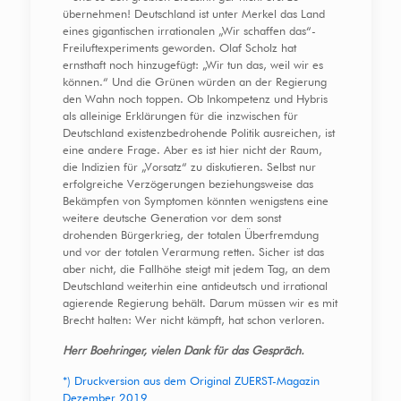
übernehmen! Deutschland ist unter Merkel das Land
eines gigantischen irrationalen „Wir schaffen das“-
Freiluftexperiments geworden. Olaf Scholz hat
ernsthaft noch hinzugefügt: „Wir tun das, weil wir es
können.“ Und die Grünen würden an der Regierung
den Wahn noch toppen. Ob Inkompetenz und Hybris
als alleinige Erklärungen für die inzwischen für
Deutschland existenzbedrohende Politik ausreichen, ist
eine andere Frage. Aber es ist hier nicht der Raum,
die Indizien für „Vorsatz“ zu diskutieren. Selbst nur
erfolgreiche Verzögerungen beziehungsweise das
Bekämpfen von Symptomen könnten wenigstens eine
weitere deutsche Generation vor dem sonst
drohenden Bürgerkrieg, der totalen Überfremdung
und vor der totalen Verarmung retten. Sicher ist das
aber nicht, die Fallhöhe steigt mit jedem Tag, an dem
Deutschland weiterhin eine antideutsch und irrational
agierende Regierung behält. Darum müssen wir es mit
Brecht halten: Wer nicht kämpft, hat schon verloren.
Herr Boehringer, vielen Dank für das Gespräch.
*) Druckversion aus dem Original ZUERST-Magazin
Dezember 2019