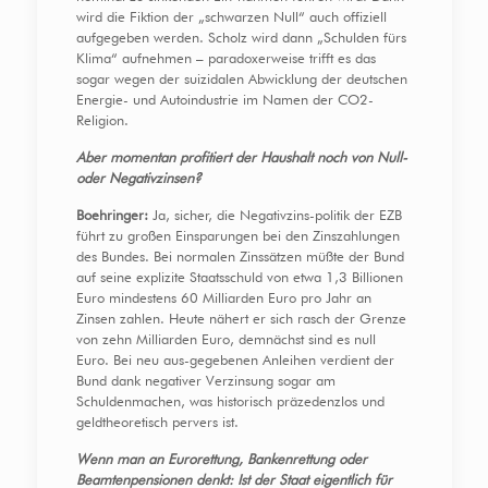
wird die Fiktion der „schwarzen Null“ auch offiziell
aufgegeben werden. Scholz wird dann „Schulden fürs
Klima“ aufnehmen – paradoxerweise trifft es das
sogar wegen der suizidalen Abwicklung der deutschen
Energie- und Autoindustrie im Namen der CO2-
Religion.
Aber momentan profitiert der Haushalt noch von Null-
oder Negativzinsen?
Boehringer:
Ja, sicher, die Negativzins-politik der EZB
führt zu großen Einsparungen bei den Zinszahlungen
des Bundes. Bei normalen Zinssätzen müßte der Bund
auf seine explizite Staatsschuld von etwa 1,3 Billionen
Euro mindestens 60 Milliarden Euro pro Jahr an
Zinsen zahlen. Heute nähert er sich rasch der Grenze
von zehn Milliarden Euro, demnächst sind es null
Euro. Bei neu aus-gegebenen Anleihen verdient der
Bund dank negativer Verzinsung sogar am
Schuldenmachen, was historisch präzedenzlos und
geldtheoretisch pervers ist.
Wenn man an Eurorettung, Bankenrettung oder
Beamtenpensionen denkt: Ist der Staat eigentlich für