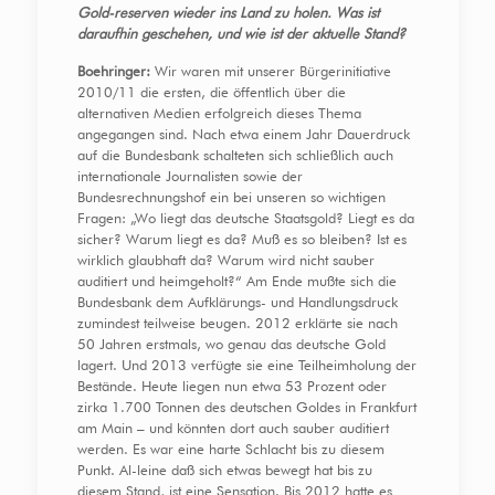
Gold-reserven wieder ins Land zu holen. Was ist
daraufhin geschehen, und wie ist der aktuelle Stand?
Boehringer:
Wir waren mit unserer Bürgerinitiative
2010/11 die ersten, die öffentlich über die
alternativen Medien erfolgreich dieses Thema
angegangen sind. Nach etwa einem Jahr Dauerdruck
auf die Bundesbank schalteten sich schließlich auch
internationale Journalisten sowie der
Bundesrechnungshof ein bei unseren so wichtigen
Fragen: „Wo liegt das deutsche Staatsgold? Liegt es da
sicher? Warum liegt es da? Muß es so bleiben? Ist es
wirklich glaubhaft da? Warum wird nicht sauber
auditiert und heimgeholt?“ Am Ende mußte sich die
Bundesbank dem Aufklärungs- und Handlungsdruck
zumindest teilweise beugen. 2012 erklärte sie nach
50 Jahren erstmals, wo genau das deutsche Gold
lagert. Und 2013 verfügte sie eine Teilheimholung der
Bestände. Heute liegen nun etwa 53 Prozent oder
zirka 1.700 Tonnen des deutschen Goldes in Frankfurt
am Main – und könnten dort auch sauber auditiert
werden. Es war eine harte Schlacht bis zu diesem
Punkt. Al-leine daß sich etwas bewegt hat bis zu
diesem Stand, ist eine Sensation. Bis 2012 hatte es