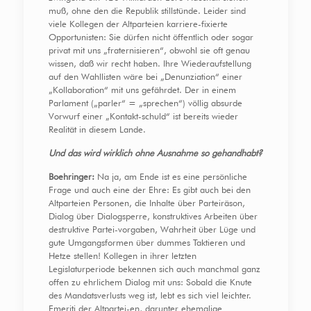
muß, ohne den die Republik stillstünde. Leider sind
viele Kollegen der Altparteien karriere-fixierte
Opportunisten: Sie dürfen nicht öffentlich oder sogar
privat mit uns „fraternisieren“, obwohl sie oft genau
wissen, daß wir recht haben. Ihre Wiederaufstellung
auf den Wahllisten wäre bei „Denunziation“ einer
„Kollaboration“ mit uns gefährdet. Der in einem
Parlament („parler“ = „sprechen“) völlig absurde
Vorwurf einer „Kontakt-schuld“ ist bereits wieder
Realität in diesem Lande.
Und das wird
wirklich ohne Ausnahme so gehandhabt?
Boehringer:
Na ja, am Ende ist es eine persönliche
Frage und auch eine der Ehre: Es gibt auch bei den
Altparteien Personen, die Inhalte über Parteiräson,
Dialog über Dialogsperre, konstruktives Arbeiten über
destruktive Partei-vorgaben, Wahrheit über Lüge und
gute Umgangsformen über dummes Taktieren und
Hetze stellen! Kollegen in ihrer letzten
Legislaturperiode bekennen sich auch manchmal ganz
offen zu ehrlichem Dialog mit uns: Sobald die Knute
des Mandatsverlusts weg ist, lebt es sich viel leichter.
Emeriti der Altpartei-en, darunter ehemalige