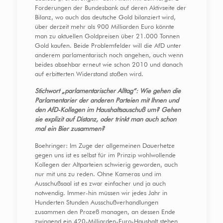
Forderungen der Bundesbank auf deren Aktivseite der
Bilanz, wo auch das deutsche Gold bilanziert wird,
über derzeit mehr als 900 Milliarden Euro könnte
man zu aktuellen Goldpreisen über 21.000 Tonnen
Gold kaufen. Beide Problemfelder will die AfD unter
anderem parlamentarisch noch angehen, auch wenn
beides absehbar erneut wie schon 2010 und danach
auf erbitterten Widerstand stoßen wird.
Stichwort „parlamentarischer Alltag“: Wie gehen die
Parlamentarier der anderen Parteien mit Ihnen und
den AfD-Kollegen im Haushaltsauschuß um? Gehen
sie explizit auf Distanz, oder trinkt man auch schon
mal ein Bier zusammen?
Boehringer: Im Zuge der allgemeinen Dauerhetze
gegen uns ist es selbst für im Prinzip wohlwollende
Kollegen der Altparteien schwierig geworden, auch
nur mit uns zu reden. Ohne Kameras und im
Ausschußsaal ist es zwar einfacher und ja auch
notwendig. Immer-hin müssen wir jedes Jahr in
Hunderten Stunden Ausschußverhandlungen
zusammen den Prozeß managen, an dessen Ende
zwingend ein 420-Milliarden-Euro-Haushalt stehen