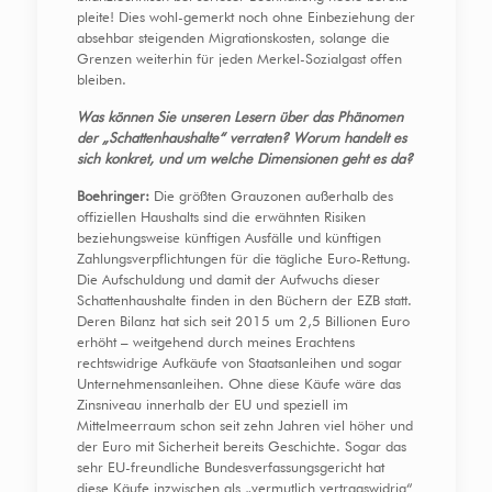
pleite! Dies wohl-gemerkt noch ohne Einbeziehung der
absehbar steigenden Migrationskosten, solange die
Grenzen weiterhin für jeden Merkel-Sozialgast offen
bleiben.
Was können Sie unseren Lesern über das Phänomen
der „Schattenhaushalte“ verraten? Worum handelt es
sich konkret, und um welche Dimensionen geht es da?
Boehringer:
Die größten Grauzonen außerhalb des
offiziellen Haushalts sind die erwähnten Risiken
beziehungsweise künftigen Ausfälle und künftigen
Zahlungsverpflichtungen für die tägliche Euro-Rettung.
Die Aufschuldung und damit der Aufwuchs dieser
Schattenhaushalte finden in den Büchern der EZB statt.
Deren Bilanz hat sich seit 2015 um 2,5 Billionen Euro
erhöht – weitgehend durch meines Erachtens
rechtswidrige Aufkäufe von Staatsanleihen und sogar
Unternehmensanleihen. Ohne diese Käufe wäre das
Zinsniveau innerhalb der EU und speziell im
Mittelmeerraum schon seit zehn Jahren viel höher und
der Euro mit Sicherheit bereits Geschichte. Sogar das
sehr EU-freundliche Bundesverfassungsgericht hat
diese Käufe inzwischen als „vermutlich vertragswidrig“