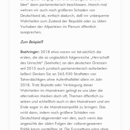
Idee“ dann parlamentarisch beschlossen. Manch-mal
wehren wir auch noch größeren Schaden von
Deutschland ab, einfach dadurch, daß wir unbequeme
Wahrheiten zum Zustand der Republik oder zu üblen
Vorhaben der Altparteien im Plenum öffentlich
aussprechen.
Zum Beispiel?
Boehringer:
2018 etwa waren wir tat-sächlich die
ersten, die die so unglaublich folgenreiche „Herrschaft
des Unrechts“ (Seehofer) an den deutschen Grenzen
seit 2015 auch juristisch-parlamentarisch aufarbeiten
ließen! Denken Sie an 265.930 Straftaten von
Tatverdächtigen ohne Aufenthaltstitel allein im Jahr
2018. Trotz Boykotts oder Verbiegung dieser
Wahrheiten im Mainstream gelingt es uns über die
alternativen Medien doch oft, Themen öffentlich zu
setzen und schließlich auch in den Mainstream und am
Ende sogar in die Mainstreampolitik zu bringen. Das
wirkt dann, indem noch größere Schäden von
Deutschland abgewendet wer-den, auch wenn das
angesichts der üblen Folgen der volksvergessenen
Politik kaum vorstellbar ist. Die Eurorettung wäre ohne