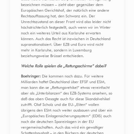
bezeichnen müssen – zieht aber gegenüber dem
Europäischen Gerichtshof, der natürlich eine andere
Rechtsauffassung hat, den Schwanz ein. Der
Unrechtszustand an dieser Front wird also leider nicht
höchstrichterlich festgestellt, auch wenn wir im Winter
noch ein weiteres Urteil aus Karlsruhe erwarten
können. Auch das Recht ist inzwischen in Deutschland
supranationalisiert. Über EZB und Euro wird nicht
mehr in Karlsruhe, sondern in Luxemburg
beziehungsweise Brüssel entschieden.
Welche Rolle spielen die „Rettungsschirme“ dabei?
Boehringer:
Die kommen noch dazu. Für weitere
Milliarden haftet Deutschland über EFSF und ESM,
man kann die-se „Rettungsvehikel“ etwas vereinfacht
aber als „Unterbilanzen“ des EZB-Systems ansehen, so
daß das oben Gesagte auch für diese Skandalvehikel
zutrifft. Olaf Scholz und die EU-„Eliten“ wollen
übrigens den ESM noch weiter ausbauen und über ein
„Europäisches Einlagensicherungssystem“ (EDIS) auch
noch die deutschen Spareinlagen in der EU
vergemeinschaften. Auch das wird ein gewaltiger
Schattenhaushalt – in den Büchern der deutschen