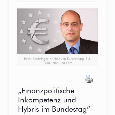
Peter Boehringer Kritiker von Eurorettung, EU-
Fiskalunion und ESM
„Finanzpolitische
Inkompetenz und
Hybris im Bundestag“