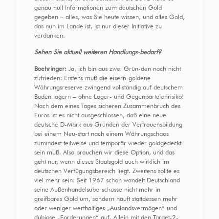
genau null Informationen zum deutschen Gold
gegeben – alles, was Sie heute wissen, und alles Gold,
das nun im Lande ist, ist nur dieser Initiative zu
verdanken.
Sehen Sie aktuell weiteren Handlungs-bedarf?
Boehringer:
Ja, ich bin aus zwei Grün-den noch nicht
zufrieden: Erstens muß die eisern-goldene
Währungsreserve zwingend vollständig auf deutschem
Boden lagern – ohne Lager- und Gegenparteienrisiko!
Nach dem eines Tages sicheren Zusammenbruch des
Euros ist es nicht ausgeschlossen, daß eine neue
deutsche D-Mark aus Gründen der Vertrauensbildung
bei einem Neu-start nach einem Währungschaos
zumindest teilweise und temporär wieder goldgedeckt
sein muß. Also brauchen wir diese Option, und das
geht nur, wenn dieses Staatsgold auch wirklich im
deutschen Verfügungsbereich liegt. Zweitens sollte es
viel mehr sein: Seit 1967 schon wandelt Deutschland
seine Außenhandelsüberschüsse nicht mehr in
greifbares Gold um, sondern häuft stattdessen mehr
oder weniger werthaltiges „Auslandsvermögen“ und
dubiose „Forderungen“ auf. Allein mit den Target-2-