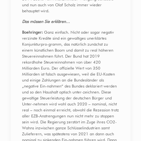
und nun auch von Olaf Scholz immer wieder
behauptet wird.
Das müssen Sie erklären…
Boehringer:
Ganz einfach. Nicht oder sogar negativ
verzinste Kredite sind ein gewaltiges unerklärtes
Konjunkturpro-gramm, das natürlich zunächst zu
einem künstlichen Boom und damit zu real höheren
Steuereinnahmen führt. Der Bund hat 2019
rekordhohe Steuereinnahmen von über 420
Milliarden Euro. Der offizielle Wert von 350
Milliarden ist falsch ausgewiesen, weil die EU-Kosten
und einige Zahlungen an die Bundesländer als
„negative Ein-nahmen“ des Bundes deklariert werden
und so den Haushalt optisch unter-zeichnen. Diese
gewaltige Steuerleistung der deutschen Bürger und
Unter-nehmen wird wohl auch 2020 – nominal, nicht
real – noch einmal erreicht, obwohl die Rezession trotz
aller EZB-Anstrengungen nun nicht mehr zu stoppen
sein wird. Die Regierung zerstört im Zuge ihres CO2-
Wahns inzwischen ganze Schlüsselindustrien samt
Zulieferern, was spätestens von 2021 an dann auch
nominal zu sinkenden Ein-nahmen führen wird. Dann