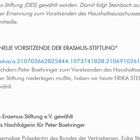
-Stiftung (DES) gewählt worden. Damit folgt Steinbach auf
einer Ernennung zum Vorsitzenden des Haushaltsausschusse
tteilte.
 IST NEUE VORSITZENDE DER ERASMUS-STIFTUNG“
ung/photos/a.210703662825444.1073741828.2106910
nachdem Peter Boehringer zum Vorsitzenden des Haushalts
rer Stiftung niederlegen mußte, haben wir heute ERIKA S
wählt.
s-Erasmus-Stiftung e.V. gewählt
ls Nachfolgerin für Peter Boehringer
emalige Präsidentin des Bundes der Vertriebenen, Erika 