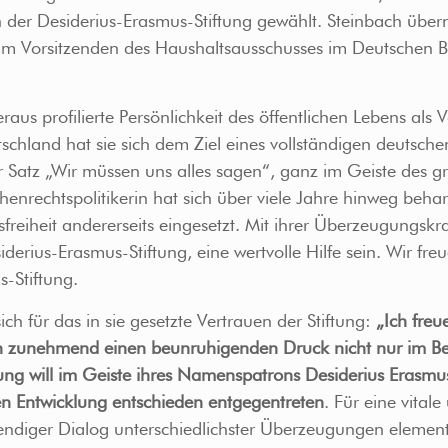
der Desiderius-Erasmus-Stiftung gewählt. Steinbach über
um Vorsitzenden des Haushaltsausschusses im Deutschen B
eraus profilierte Persönlichkeit des öffentlichen Lebens al
tschland hat sie sich dem Ziel eines vollständigen deutsch
Satz „Wir müssen uns alles sagen“, ganz im Geiste des groß
henrechtspolitikerin hat sich über viele Jahre hinweg behar
eiheit andererseits eingesetzt. Mit ihrer Überzeugungskraf
iderius-Erasmus-Stiftung, eine wertvolle Hilfe sein. Wir fr
-Stiftung.
ch für das in sie gesetzte Vertrauen der Stiftung:
„Ich freu
ren zunehmend einen beunruhigenden Druck nicht nur im Be
tiftung will im Geiste ihres Namenspatrons Desiderius Eras
en Entwicklung entschieden entgegentreten
. Für eine vital
diger Dialog unterschiedlichster Überzeugungen elementar.