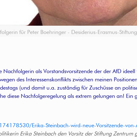
folgerin für Peter Boehringer - Desiderius-Erasmus-Stiftung
e Nachfolgerin als Vorstandsvorsitzende der der AfD ideel
egen des Interessenskonflikts zwischen meinen Positionen 
estags (und damit u.a. zuständig für Zuschüsse an politisc
e diese Nachfolgeregelung als extrem gelungen an! Ein g
cle174178530/Erika-Steinbach-wird-neue-Vorsitzende-von-
itikerin Erika Steinbach den Vorsitz der Stiftung Zentrum 