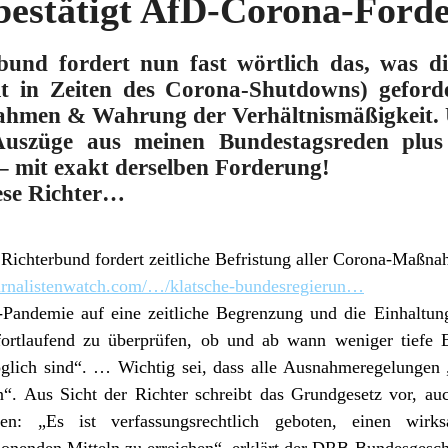
bestätigt AfD-Corona-Ford
bund fordert nun fast wörtlich das, was d
t in Zeiten des Corona-Shutdowns) geforder
nahmen & Wahrung der Verhältnismäßigkeit. 
Auszüge aus meinen Bundestagsreden plus
 mit exakt derselben Forderung!
iese Richter…
 Richt
erbund fordert zeitliche Befristung aller Corona-Maßn
urnalistenwatch.com/…/klatsche-bundesregierun…
Pandemie auf eine zeitliche Begrenzung und die Einhaltung 
rtlaufend zu überprüfen, ob und ab wann weniger tiefe Ei
ich sind“. … Wichtig sei, dass alle Ausnahmeregelungen „e
n“. Aus Sicht der Richter schreibt das Grundgesetz vor, au
lten: „Es ist verfassungsrechtlich geboten, einen wir
onenden Mitteln zu erreichen“, erklärt der DRB-Bundesgeschä