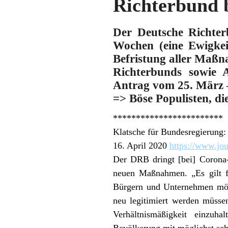
Richterbund 
Der Deutsche Richter
Wochen (eine Ewigkei
Befristung aller Maß
Richterbunds sowie 
Antrag vom 25. März –
=> Böse Populisten, d
************************
Klatsche für Bundesregierung:
16. April 2020
https://www.jo
Der DRB dringt [bei] Corona-
neuen Maßnahmen. „Es gilt fo
Bürgern und Unternehmen mögl
neu legitimiert werden müsse
Verhältnismäßigkeit einzuha
Bevölkerung mit möglichst sch