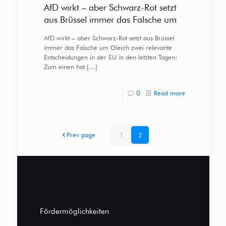
AfD wirkt – aber Schwarz-Rot setzt
aus Brüssel immer das Falsche um
AfD wirkt – aber Schwarz-Rot setzt aus Brüssel
immer das Falsche um Gleich zwei relevante
Entscheidungen in der EU in den letzten Tagen:
Zum einen hat
[…]
0
Read more
Prev page
1
2
Fördermöglichkeiten