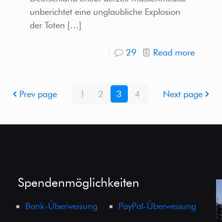
unberichtet eine unglaubliche Explosion
der Toten
[…]
29
Read more
Prev page
1
2
3
4
Next page
Spendenmöglichkeiten
Bank-Überweisung
PayPal-Überweisung