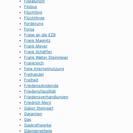
Fiskalunion
Flixbus
Flüchtling
Flüchtlinge
Forderung
Forsa
Frage an die EZB
Frank Magnitz
Frank Meyer
Frank Schäffler
Frank Walter Steinmeier
Frankreich
freie Internetnutzung
Freihandel
Freiheit
Friedensdividende
Friedensfaszilität
Friedensverhandlungen
Friedrich Merz
Gabor Steingart
Garantien
Gas
Gaskraftwerke
Gasmangellage