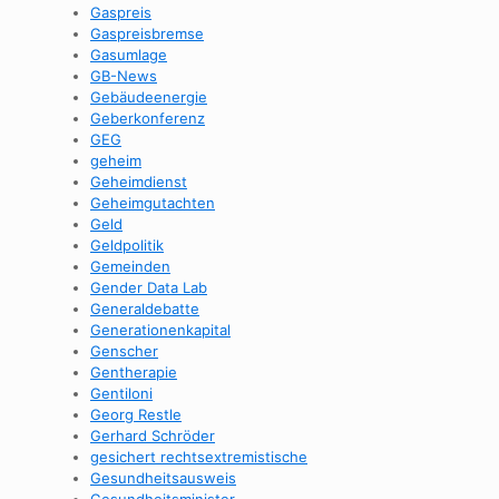
Gaspreis
Gaspreisbremse
Gasumlage
GB-News
Gebäudeenergie
Geberkonferenz
GEG
geheim
Geheimdienst
Geheimgutachten
Geld
Geldpolitik
Gemeinden
Gender Data Lab
Generaldebatte
Generationenkapital
Genscher
Gentherapie
Gentiloni
Georg Restle
Gerhard Schröder
gesichert rechtsextremistische
Gesundheitsausweis