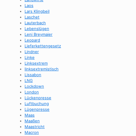
Laos
Lars Klingbeil
Laschet
Lauterbach
Lebenslügen
Leni Breymaier
Leopard
Lieferkettengesetz
Lindner
Linke
Linksextrem
linksextremistisch
Lissabon
LNG
Lockdown
London
Lückenpresse
Luftbuchung
Lügenpresse
Maas
Maaßen
Maastricht
Macron