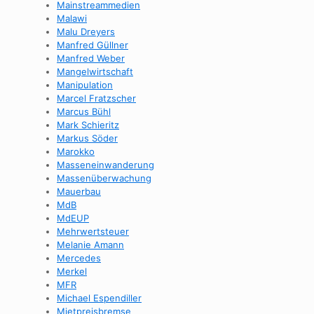
Mainstreammedien
Malawi
Malu Dreyers
Manfred Güllner
Manfred Weber
Mangelwirtschaft
Manipulation
Marcel Fratzscher
Marcus Bühl
Mark Schieritz
Markus Söder
Marokko
Masseneinwanderung
Massenüberwachung
Mauerbau
MdB
MdEUP
Mehrwertsteuer
Melanie Amann
Mercedes
Merkel
MFR
Michael Espendiller
Mietpreisbremse