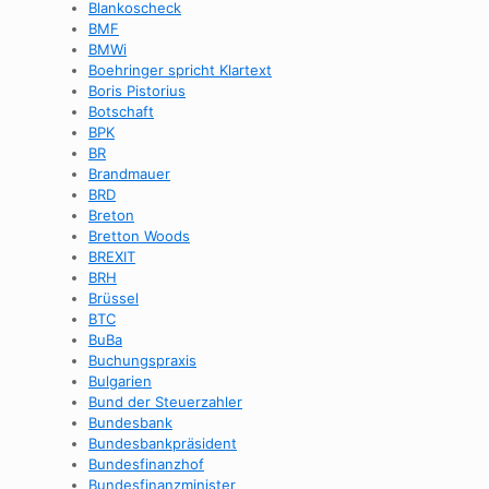
Blankoscheck
BMF
BMWi
Boehringer spricht Klartext
Boris Pistorius
Botschaft
BPK
BR
Brandmauer
BRD
Breton
Bretton Woods
BREXIT
BRH
Brüssel
BTC
BuBa
Buchungspraxis
Bulgarien
Bund der Steuerzahler
Bundesbank
Bundesbankpräsident
Bundesfinanzhof
Bundesfinanzminister