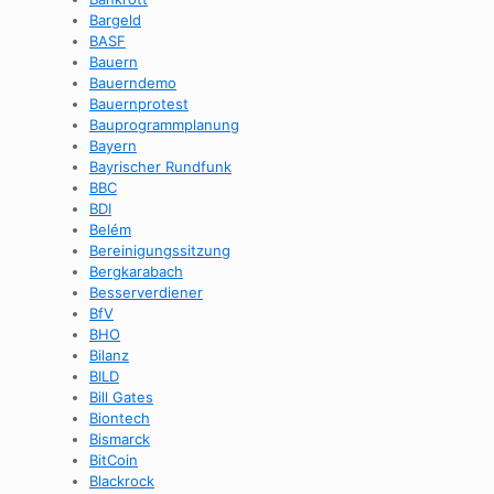
Bargeld
BASF
Bauern
Bauerndemo
Bauernprotest
Bauprogrammplanung
Bayern
Bayrischer Rundfunk
BBC
BDI
Belém
Bereinigungssitzung
Bergkarabach
Besserverdiener
BfV
BHO
Bilanz
BILD
Bill Gates
Biontech
Bismarck
BitCoin
Blackrock