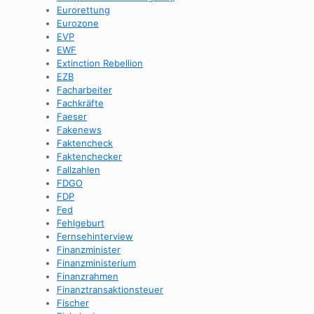
Eurorettung
Eurozone
EVP
EWF
Extinction Rebellion
EZB
Facharbeiter
Fachkräfte
Faeser
Fakenews
Faktencheck
Faktenchecker
Fallzahlen
FDGO
FDP
Fed
Fehlgeburt
Fernsehinterview
Finanzminister
Finanzministerium
Finanzrahmen
Finanztransaktionsteuer
Fischer