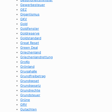
Gesundheitsminister
Gewerbesteuer
GEZ
Gigantismus
GKV
Gold
Goldfenster
Goldreserve
Goldstandard
Great Reset
Green Deal
Griechenland
Griechenlandrettung
GroKo
Grönland
Grugahalle
Grundfreibetrag
Grundgeset
Grundgesetz
Grundrechte
Grundsteuer
Grüne
GRV
Gutachten