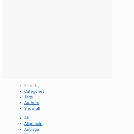
Filter by
Categories
Tags
Authors
Show all
All
Allgemein
Anträge