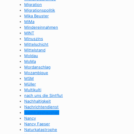
Migration
Migrationspolitik
Mika Beuster
MiMa
Mindereinnahmen
MINT
Minuszins
Mittelschicht
Mittelstand
Moldau
MoMa
Mordanschlag
Mozambique
MSM
Müller
Multikulti
nach uns die Sintflut
Nachhaltigkeit
Nachrichtendienst
Nachtragshaushalt
Nancy
Nancy Faeser
Naturkatastrophe