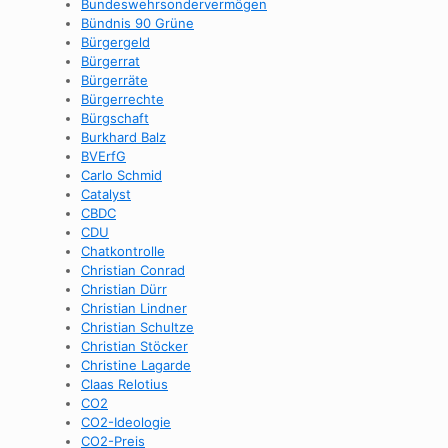
Bundeswehrsondervermögen
Bündnis 90 Grüne
Bürgergeld
Bürgerrat
Bürgerräte
Bürgerrechte
Bürgschaft
Burkhard Balz
BVErfG
Carlo Schmid
Catalyst
CBDC
CDU
Chatkontrolle
Christian Conrad
Christian Dürr
Christian Lindner
Christian Schultze
Christian Stöcker
Christine Lagarde
Claas Relotius
CO2
CO2-Ideologie
CO2-Preis