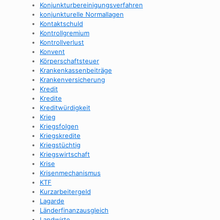
Konjunkturbereinigungsverfahren
konjunkturelle Normallagen
Kontaktschuld
Kontrollgremium
Kontrollverlust
Konvent
Körperschaftsteuer
Krankenkassenbeiträge
Krankenversicherung
Kredit
Kredite
Kreditwürdigkeit
Krieg
Kriegsfolgen
Kriegskredite
Kriegstüchtig
Kriegswirtschaft
Krise
Krisenmechanismus
KTF
Kurzarbeitergeld
Lagarde
Länderfinanzausgleich
Landwirte