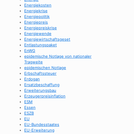
Energiekosten
Energiekrise
Energiepolitik
Energiepreis
Energiepreiskrise
Energiewende
Energiewirtschaftsgeset
Entlastungspaket
EnWG
epidemische Notlage von nationaler
Tragweite
epidemischen Notlage
Erbschaftssteuer
Erdogan
Ersatzbeschaffung
Erweiterungsbau
Erzeugerpreisinflation
ESM
Essen
ESZB
EU
EU-Bundesstaates
EU-Erweiterung