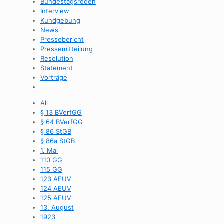
Bundestagsreden
Interview
Kundgebung
News
Pressebericht
Pressemitteilung
Resolution
Statement
Vorträge
All
§ 13 BVerfGG
§ 64 BVerfGG
§ 86 StGB
§ 86a StGB
1. Mai
110 GG
115 GG
123 AEUV
124 AEUV
125 AEUV
13. August
1923