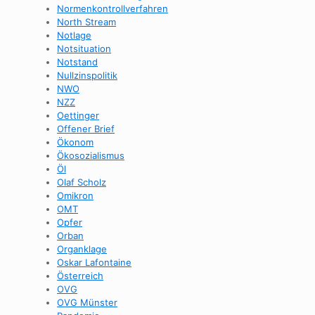
Normenkontrollverfahren
North Stream
Notlage
Notsituation
Notstand
Nullzinspolitik
NWO
NZZ
Oettinger
Offener Brief
Ökonom
Ökosozialismus
Öl
Olaf Scholz
Omikron
OMT
Opfer
Orban
Organklage
Oskar Lafontaine
Österreich
OVG
OVG Münster