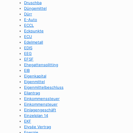
Druschba
Düngemittel
Dürr
E-Auto
ECCL
Eckpunkte
ECU
Edelmetall
EDIS
EEG
EFSF
Ehegattensplitting
EIB
Eigenkapital
Eigenmittel
Eigenmittelbeschluss
Eilantrag
Einkommenssteuer
Einkommensteuer
Einlagengeschäft
Einzelplan 14
EKF
Elysée Vertrag
Energie