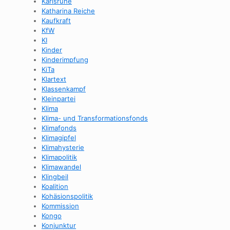
Karlsruhe
Katharina Reiche
Kaufkraft
KfW
KI
Kinder
Kinderimpfung
KiTa
Klartext
Klassenkampf
Kleinpartei
Klima
Klima- und Transformationsfonds
Klimafonds
Klimagipfel
Klimahysterie
Klimapolitik
Klimawandel
Klingbeil
Koalition
Kohäsionspolitik
Kommission
Kongo
Konjunktur