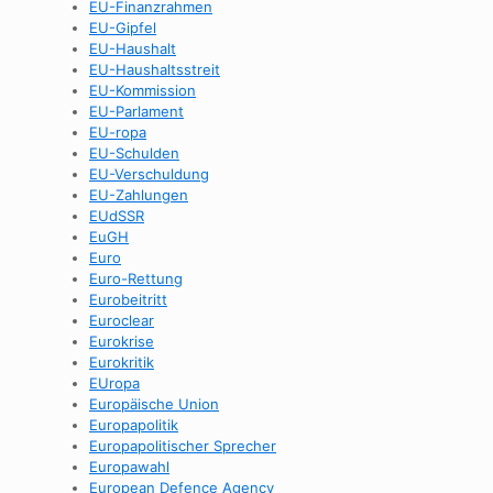
EU-Finanzrahmen
EU-Gipfel
EU-Haushalt
EU-Haushaltsstreit
EU-Kommission
EU-Parlament
EU-ropa
EU-Schulden
EU-Verschuldung
EU-Zahlungen
EUdSSR
EuGH
Euro
Euro-Rettung
Eurobeitritt
Euroclear
Eurokrise
Eurokritik
EUropa
Europäische Union
Europapolitik
Europapolitischer Sprecher
Europawahl
European Defence Agency