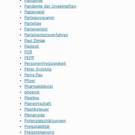
Pandemie
Pandemie der Ungeimpften
Papiergeld
Parteiprogramm
Parteitag
Parteiverbot
Parteiverbotsverfahren
Paul Zimiak
Paxlovit
PCR
PEPP
Personenfreizügigkeit
Péter Györkös
Petra Pau
Pfizer
Pharmalobbyist
phoenix
Pipeline
Planwirtschaft
Plastiksteuer
Plenarrede
Potenzialschätzungen
Preisstabilität
Preissteigerung