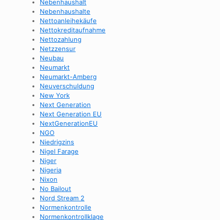
Nebenhaushalt
Nebenhaushalte
Nettoanleihekäufe
Nettokreditaufnahme
Nettozahlung
Netzzensur
Neubau
Neumarkt
Neumarkt-Amberg
Neuverschuldung
New York
Next Generation
Next Generation EU
NextGenerationEU
NGO
Niedrigzins
Nigel Farage
Niger
Nigeria
Nixon
No Bailout
Nord Stream 2
Normenkontrolle
Normenkontrollklage