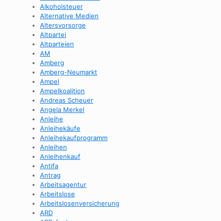
Alkoholsteuer
Alternative Medien
Altersvorsorge
Altpartei
Altparteien
AM
Amberg
Amberg-Neumarkt
Ampel
Ampelkoalition
Andreas Scheuer
Angela Merkel
Anleihe
Anleihekäufe
Anleihekaufprogramm
Anleihen
Anleihenkauf
Antifa
Antrag
Arbeitsagentur
Arbeitslose
Arbeitslosenversicherung
ARD