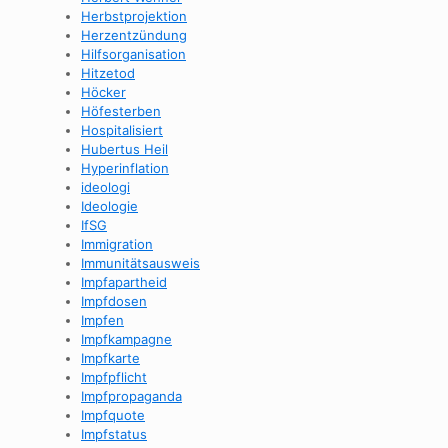
Herbstprojektion
Herzentzündung
Hilfsorganisation
Hitzetod
Höcker
Höfesterben
Hospitalisiert
Hubertus Heil
Hyperinflation
ideologi
Ideologie
IfSG
Immigration
Immunitätsausweis
Impfapartheid
Impfdosen
Impfen
Impfkampagne
Impfkarte
Impfpflicht
Impfpropaganda
Impfquote
Impfstatus