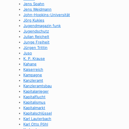
Jens Spahn
Jens Weidmann
John-Hopkins-Universität
Jörg Kukies
Jugendmagazin funk
Jugendschutz
Julian Reichelt
Junge Freiheit
Jürgen Trittin
Juso
K. P. Krause
Kahane
Kaiserreich
Kampagne
Kanzleramt
Kanzleramtsbau
Kapitalanleger
Kapitalflucht
Kapitalismus
Kapitalmarkt
Kapitalschlüssel
Karl Lauterbach
Karl Otto Pöhl