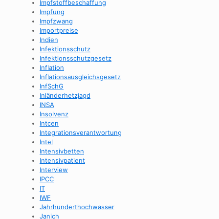
Impfstoffbeschaffung
Impfung
Impfzwang
Importpreise
Indien
Infektionsschutz
Infektionsschutzgesetz
Inflation
Inflationsausgleichsgesetz
InfSchG
Inländerhetzjagd
INSA
Insolvenz
Intcen
Integrationsverantwortung
Intel
Intensivbetten
Intensivpatient
Interview
IPCC
IT
IWF
Jahrhunderthochwasser
Janich