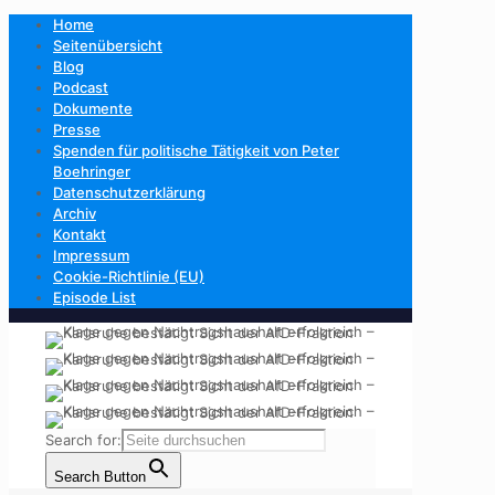
Home
Seitenübersicht
Blog
Podcast
Dokumente
Presse
Spenden für politische Tätigkeit von Peter
Boehringer
Datenschutzerklärung
Archiv
Kontakt
Impressum
Cookie-Richtlinie (EU)
Episode List
Search for:
Search Button